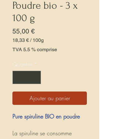
Poudre bio - 3 x
100 g
Prix
55,00 €
18,33 €
/
100g
18,33 €
TVA 5.5 % comprise
pour
100
Quantité
*
Grammes
Ajouter au panier
Pure spiruline BIO en poudre
La spiruline se consomme