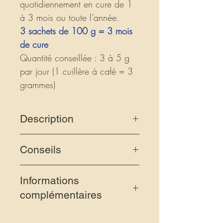
quotidiennement en cure de 1
à 3 mois ou toute l’année.
3 sachets de 100 g = 3 mois
de cure
Quantité conseillée : 3 à 5 g
par jour (1 cuillère à café = 3
grammes)
Description
Ingrédient : 100% spiruline AB
Conseils
contrôlée Ecocert
Pure spiruline paysanne en
À consommer crue, saupoudrée
poudre séchée à basse
Informations
sur vos salades et vos plats,
température afin de préserver
complémentaires
mélangée à votre yaourt, jus de
toutes ses qualités nutritives.
fruits ou préparée en délicieuses
Moulue en poudre à la meule de
La spiruline est naturellement
tartinades...