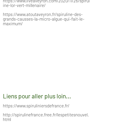
https://www.liveaveyron.c
om/2020/11/26/spirul
ine-lor-vert-millenaire/
https://www.atoutaveyron.fr/spiruline-des-
grands-causses-la-micro-algue-qui-fait-le-
maximum/
Liens pour aller plus loin...
https://www.spiruliniersdefrance.fr/
http://spirulinefrance.free.fr/lespetitesnouvel.
html