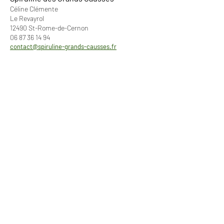
Céline Clémente
Le Revayrol
12490 St-Rome-de-Cernon
06 87 36 14 94
contact@spiruline-grands-causses.fr
Menu
À propos
Boutique
Livraison
Conditions générales de
Points de vente
vente
La spiruline
Mentions légales
Notre culture
Politique de
Consommation
confidentialité
Contactez-nous
Crédit photos : Céline
Clémente (Spiruline des
Grands Causses), Frédéric